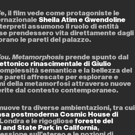
e, il film vede come protagoniste le
ternazionale
Sheila Atim e Gwendoline
nterpreti assumono il ruolo di entità
se prendessero vita direttamente dagli
rano le pareti del palazzo.
You. Metamorphosis
prende spunto dal
ettonico rinascimentale di Giulio
complessità semantica e la bellezza del
e pareti affrescate per esplorare e
emi della metamorfosi attraverso nuove
erite dal contesto contemporaneo.
 muove tra diverse ambientazioni, tra cui
asa postmoderna Cosmic House di
Londra e le rigogliose
foreste del
and State Park in California
,
essione sull’etereo e le nozioni di