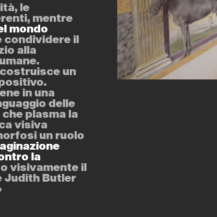
tà, le
renti, mentre
del mondo
condividere il
io alla
 umane.
costruisce un
positivo.
ene in una
linguaggio delle
o che plasma la
ca visiva
morfosi un ruolo
aginazione
ontro la
do visivamente il
e Judith Butler
»