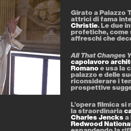
Girato a Palazzo T
attrici di fama in
Christie
. Le due i
profetiche, come 
affreschi che deco
All That Changes 
capolavoro archit
Romano
e usa la 
palazzo e delle su
riconsiderare i t
prospettive sugg
L’opera filmica si
la straordinaria
c
Charles Jencks
a 
Redwood National 
espandendo la rifl