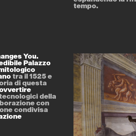
tempo.
hanges You.
edibile Palazzo
 mitologico
mano
tra il 1525 e
goria di questa
ovvertire
tecnologici della
aborazione con
sione condivisa
eazione